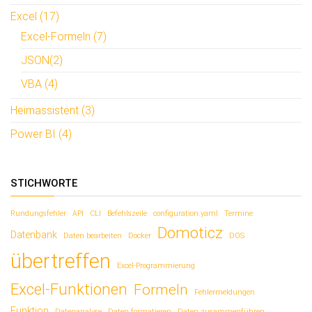
n
n
n
n
Excel (17)
e
e
u
u
Excel-Formeln (7)
e
e
m
m
F
F
JSON(2)
e
e
n
n
VBA (4)
s
s
t
t
e
e
Heimassistent (3)
r
r
g
g
e
e
Power BI (4)
ö
ö
f
f
f
f
n
n
e
e
STICHWORTE
t
t
)
)
Rundungsfehler
API
CLI
Befehlszeile
configuration.yaml
Termine
Domoticz
Datenbank
Daten bearbeiten
Docker
DOS
übertreffen
Excel-Programmierung
Excel-Funktionen
Formeln
Fehlermeldungen
Funktion
Datenanalyse
Daten formatieren
Daten zusammenführen