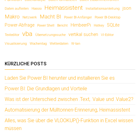
Heimassistent
json
Daten aufteilen
Hassio
Installationsanleitung
Makro
Macht BI
Netzwerk
Power BI-Anfänger
Power BI-Desktop
Power-Abfrage
HimbeerPi
SQLite
Power Shell
Bericht
Hotkey
vba
vertikal suchen
Texteditor
Übersetzungssuche
VI-Editor
Visualisierung
Wochentag
Wetterdaten
W-lan
KÜRZLICHE POSTS
Laden Sie Power BI herunter und installieren Sie es
Power BI: Die Grundlagen und Vorteile
Was ist der Unterschied zwischen .Text, .Value und .Value2?
Automatisierung der Mülltonnen-Erinnerung, Heimassistent
Alles, was Sie über die VLOOKUP()-Funktion in Excel wissen
müssen