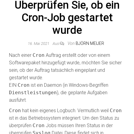
Überprüfen Sie, ob ein
Cron-Job gestartet
wurde
Von
BJÖRN MEIJER
16. Mai 2021
Aus
Nach einer
Cron
Auftrag erstellt oder von einem
Softwarepaket hinzugefügt wurde, möchten Sie sicher
sein, ob der Auftrag tatsächlich eingeplant und
gestartet wurde.
EIN
Cron
ist ein Daemon (in Windows-Begriffen
Dienstleistungen
), die geplante Aufgaben
ausführt.
Cron
hat kein eigenes Logbuch. Vermutlich weil
Cron
ist in das Betriebssystem integriert. Um den Status zu
überprüfen
Cron
Jobs müssen Ihren Status in der
überprüfen
Syslog
Datei. Diese findet sich in