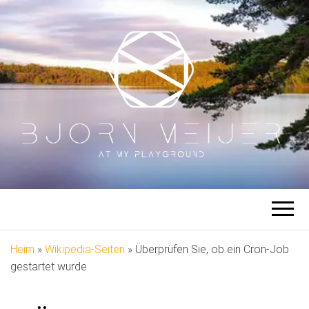
BJÖRN
Auf meinem Spielplatz
MEIJER
Heim
»
Wikipedia-Seiten
»
Überprüfen Sie, ob ein Cron-Job
gestartet wurde