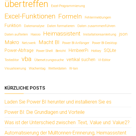
übertreffen
Excel-Programmierung
Excel-Funktionen
Formeln
Fehlermeldungen
Funktion
Datenanalyse
Daten formatieren
Daten zusammenführen
Heimassistent
json
Daten aufteilen
Hassio
Installationsanleitung
Makro
Macht BI
Netzwerk
Power BI-Anfänger
Power BI-Desktop
Power-Abfrage
HimbeerPi
SQLite
Power Shell
Bericht
Hotkey
vba
vertikal suchen
Texteditor
Übersetzungssuche
VI-Editor
Visualisierung
Wochentag
Wetterdaten
W-lan
KÜRZLICHE POSTS
Laden Sie Power BI herunter und installieren Sie es
Power BI: Die Grundlagen und Vorteile
Was ist der Unterschied zwischen .Text, .Value und .Value2?
Automatisierung der Mülltonnen-Erinnerung, Heimassistent