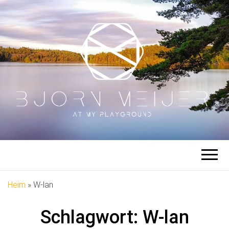
BJÖRN
Auf meinem Spielplatz
MEIJER
Heim
»
W-lan
Schlagwort:
W-lan