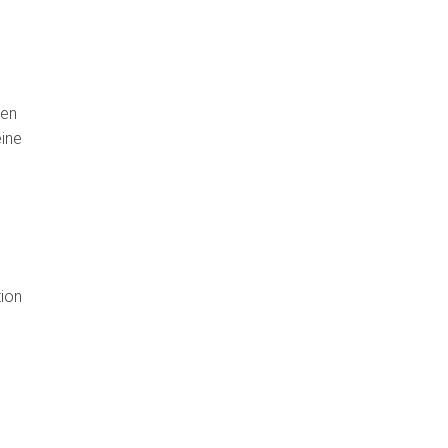
den
eine
ion