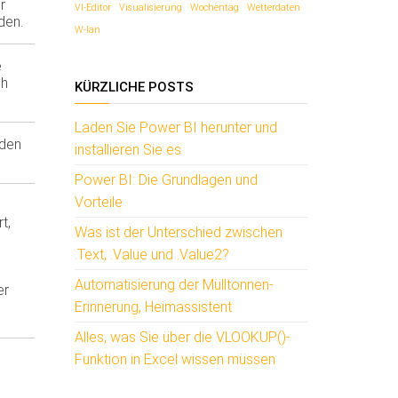
r
VI-Editor
Visualisierung
Wochentag
Wetterdaten
den.
W-lan
e
ch
KÜRZLICHE POSTS
Laden Sie Power BI herunter und
rden
installieren Sie es
Power BI: Die Grundlagen und
Vorteile
t,
Was ist der Unterschied zwischen
.Text, .Value und .Value2?
Automatisierung der Mülltonnen-
er
Erinnerung, Heimassistent
Alles, was Sie über die VLOOKUP()-
Funktion in Excel wissen müssen