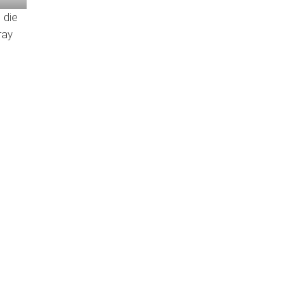
 die
ray