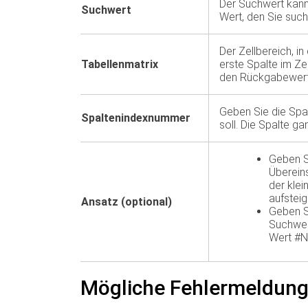
Der Suchwert kann
Suchwert
Wert, den Sie such
Der Zellbereich, 
Tabellenmatrix
erste Spalte im Ze
den Rückgabewert 
Geben Sie die Spa
Spaltenindexnummer
soll. Die Spalte ga
Geben S
Überein
der klei
aufsteig
Ansatz (optional)
Geben S
Suchwer
Wert #N
Mögliche Fehlermeldun