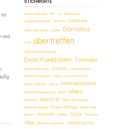
STICHWORTE
ist
Rundungsfehler
API
CLI
Befehlszeile
Datenbank
configuration.yaml
Termine
Domoticz
Daten bearbeiten
Docker
n und
übertreffen
DOS
Excel-Programmierung
Excel-Funktionen
Formeln
Funktion
n
Fehlermeldungen
Datenanalyse
äufig
Daten formatieren
Daten zusammenführen
Heimassistent
e
Daten aufteilen
Hassio
Makro
json
Installationsanleitung
Macht BI
Netzwerk
Power BI-Anfänger
Power-Abfrage
Power BI-Desktop
Power Shell
HimbeerPi
SQLite
Bericht
Hotkey
Texteditor
vba
vertikal suchen
Übersetzungssuche