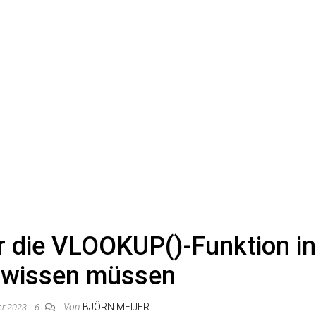
er die VLOOKUP()-Funktion i
 wissen müssen
Von
BJÖRN MEIJER
er 2023
6