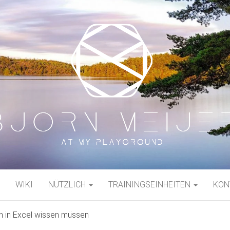
JER
WIKI
NÜTZLICH
TRAININGSEINHEITEN
KON
n in Excel wissen müssen