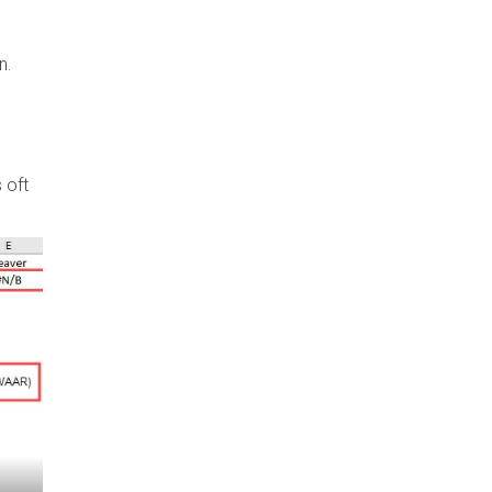
n.
 oft