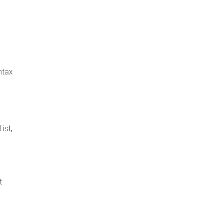
ntax
ist,
t