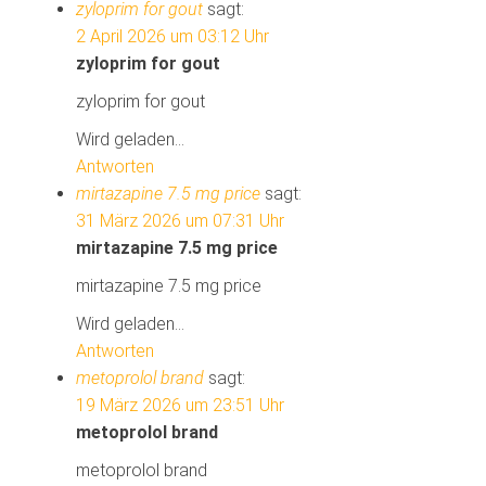
l
l
zyloprim for gout
sagt:
e
e
n
n
2 April 2026 um 03:12 Uhr
(
(
W
W
zyloprim for gout
i
i
r
r
d
zyloprim for gout
d
i
i
n
n
Wird geladen...
n
n
e
e
Antworten
u
u
e
e
mirtazapine 7.5 mg price
sagt:
m
m
F
F
31 März 2026 um 07:31 Uhr
e
e
n
n
mirtazapine 7.5 mg price
s
s
t
t
e
e
mirtazapine 7.5 mg price
r
r
g
g
Wird geladen...
e
e
ö
ö
Antworten
f
f
f
f
metoprolol brand
sagt:
n
n
e
e
19 März 2026 um 23:51 Uhr
t
t
)
)
metoprolol brand
metoprolol brand