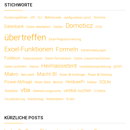
STICHWORTE
Rundungsfehler
API
CLI
Befehlszeile
configuration.yaml
Termine
Domoticz
Datenbank
Daten bearbeiten
Docker
DOS
übertreffen
Excel-Programmierung
Excel-Funktionen
Formeln
Fehlermeldungen
Funktion
Datenanalyse
Daten formatieren
Daten zusammenführen
Heimassistent
json
Daten aufteilen
Hassio
Installationsanleitung
Makro
Macht BI
Netzwerk
Power BI-Anfänger
Power BI-Desktop
Power-Abfrage
HimbeerPi
SQLite
Power Shell
Bericht
Hotkey
vba
vertikal suchen
Texteditor
Übersetzungssuche
VI-Editor
Visualisierung
Wochentag
Wetterdaten
W-lan
KÜRZLICHE POSTS