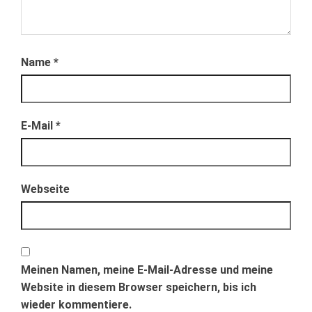
F
F
e
e
n
n
s
s
t
t
e
e
r
r
Name
*
g
g
e
e
ö
ö
f
f
f
f
n
n
e
e
E-Mail
*
t
t
)
)
Webseite
Meinen Namen, meine E-Mail-Adresse und meine
Website in diesem Browser speichern, bis ich
wieder kommentiere.