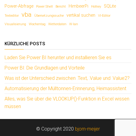
Power-Abfrage
HimbeerPi
SQLite
Power Shell
Bericht
Hotkey
vba
vertikal suchen
Texteditor
Übersetzungssuche
VI-Editor
Visualisierung
Wochentag
Wetterdaten
W-lan
KÜRZLICHE POSTS
Laden Sie Power BI herunter und installieren Sie es
Power BI: Die Grundlagen und Vorteile
Was ist der Unterschied zwischen .Text, .Value und .Value2?
Automatisierung der Mülltonnen-Erinnerung, Heimassistent
Alles, was Sie über die VLOOKUP()-Funktion in Excel wissen
müssen
© Copyright 2020
bjorn-meijer