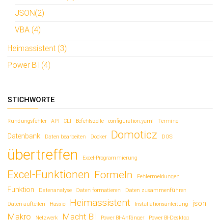
JSON(2)
VBA (4)
Heimassistent (3)
Power BI (4)
STICHWORTE
Rundungsfehler
API
CLI
Befehlszeile
configuration.yaml
Termine
Domoticz
Datenbank
Daten bearbeiten
Docker
DOS
übertreffen
Excel-Programmierung
Excel-Funktionen
Formeln
Fehlermeldungen
Funktion
Datenanalyse
Daten formatieren
Daten zusammenführen
Heimassistent
json
Daten aufteilen
Hassio
Installationsanleitung
Makro
Macht BI
Netzwerk
Power BI-Anfänger
Power BI-Desktop