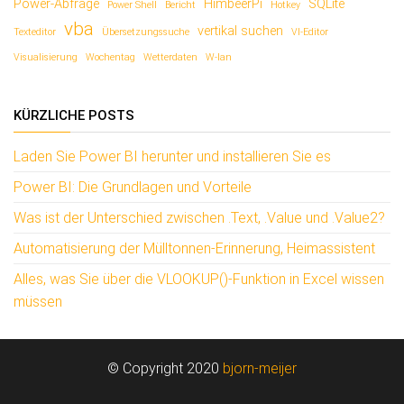
Power-Abfrage
HimbeerPi
SQLite
Power Shell
Bericht
Hotkey
vba
vertikal suchen
Texteditor
Übersetzungssuche
VI-Editor
Visualisierung
Wochentag
Wetterdaten
W-lan
KÜRZLICHE POSTS
Laden Sie Power BI herunter und installieren Sie es
Power BI: Die Grundlagen und Vorteile
Was ist der Unterschied zwischen .Text, .Value und .Value2?
Automatisierung der Mülltonnen-Erinnerung, Heimassistent
Alles, was Sie über die VLOOKUP()-Funktion in Excel wissen
müssen
© Copyright 2020
bjorn-meijer