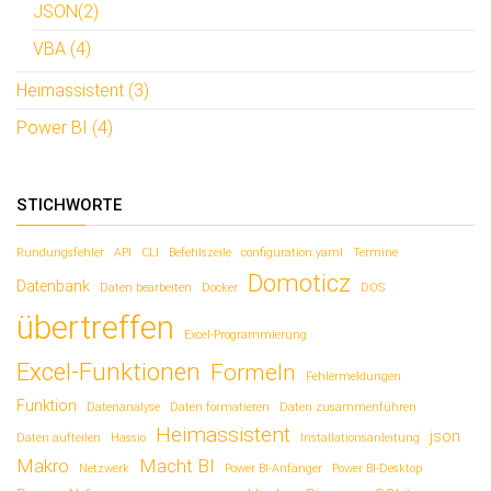
JSON(2)
VBA (4)
Heimassistent (3)
Power BI (4)
STICHWORTE
Rundungsfehler
API
CLI
Befehlszeile
configuration.yaml
Termine
Domoticz
Datenbank
Daten bearbeiten
Docker
DOS
übertreffen
Excel-Programmierung
Excel-Funktionen
Formeln
Fehlermeldungen
Funktion
Datenanalyse
Daten formatieren
Daten zusammenführen
Heimassistent
json
Daten aufteilen
Hassio
Installationsanleitung
Makro
Macht BI
Netzwerk
Power BI-Anfänger
Power BI-Desktop