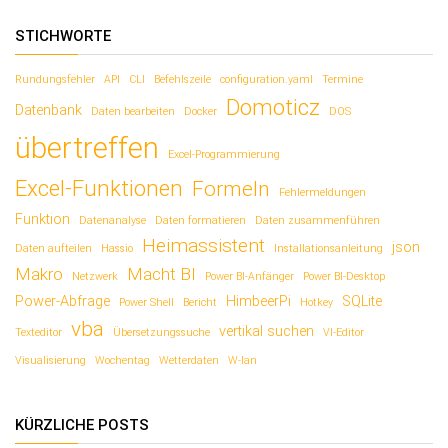
STICHWORTE
Rundungsfehler
API
CLI
Befehlszeile
configuration.yaml
Termine
Domoticz
Datenbank
Daten bearbeiten
Docker
DOS
übertreffen
Excel-Programmierung
Excel-Funktionen
Formeln
Fehlermeldungen
Funktion
Datenanalyse
Daten formatieren
Daten zusammenführen
Heimassistent
json
Daten aufteilen
Hassio
Installationsanleitung
Makro
Macht BI
Netzwerk
Power BI-Anfänger
Power BI-Desktop
Power-Abfrage
HimbeerPi
SQLite
Power Shell
Bericht
Hotkey
vba
vertikal suchen
Texteditor
Übersetzungssuche
VI-Editor
Visualisierung
Wochentag
Wetterdaten
W-lan
KÜRZLICHE POSTS