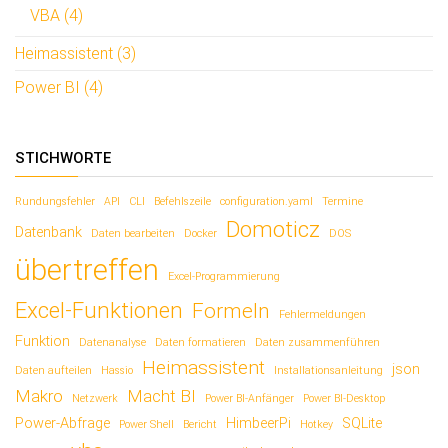
VBA (4)
Heimassistent (3)
Power BI (4)
STICHWORTE
Rundungsfehler
API
CLI
Befehlszeile
configuration.yaml
Termine
Domoticz
Datenbank
Daten bearbeiten
Docker
DOS
übertreffen
Excel-Programmierung
Excel-Funktionen
Formeln
Fehlermeldungen
Funktion
Datenanalyse
Daten formatieren
Daten zusammenführen
Heimassistent
json
Daten aufteilen
Hassio
Installationsanleitung
Makro
Macht BI
Netzwerk
Power BI-Anfänger
Power BI-Desktop
Power-Abfrage
HimbeerPi
SQLite
Power Shell
Bericht
Hotkey