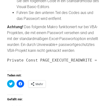
Sie den folgenden Code in ein Standardmodul des
Visual Basic-Editors.
Führen Sie den unteren Teil des Codes aus und
das Passwort wird entfernt.
Achtung!
Das folgende Makro funktioniert nur bei VBA-
Projekten, die mit einem Passwort versehen sind und
mit der standardmäßigen Excel-Passwortoption erstellt
wurden. Ein durch Unviewable+ passwortgeschütztes
VBA-Projekt kann nicht geknackt werden.
Teilen mit:
K
K
Mehr
l
l
i
i
c
c
k
k
,
,
Gefällt mir:
u
u
m
m