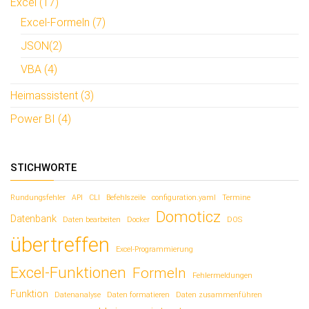
Excel (17)
Excel-Formeln (7)
JSON(2)
VBA (4)
Heimassistent (3)
Power BI (4)
STICHWORTE
Rundungsfehler
API
CLI
Befehlszeile
configuration.yaml
Termine
Domoticz
Datenbank
Daten bearbeiten
Docker
DOS
übertreffen
Excel-Programmierung
Excel-Funktionen
Formeln
Fehlermeldungen
Funktion
Datenanalyse
Daten formatieren
Daten zusammenführen