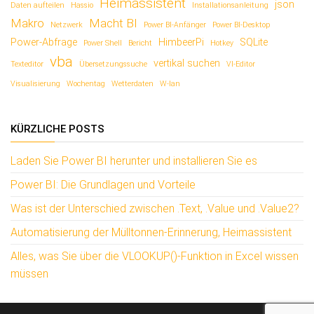
Heimassistent
json
Daten aufteilen
Hassio
Installationsanleitung
Makro
Macht BI
Netzwerk
Power BI-Anfänger
Power BI-Desktop
Power-Abfrage
HimbeerPi
SQLite
Power Shell
Bericht
Hotkey
vba
vertikal suchen
Texteditor
Übersetzungssuche
VI-Editor
Visualisierung
Wochentag
Wetterdaten
W-lan
KÜRZLICHE POSTS
Laden Sie Power BI herunter und installieren Sie es
Power BI: Die Grundlagen und Vorteile
Was ist der Unterschied zwischen .Text, .Value und .Value2?
Automatisierung der Mülltonnen-Erinnerung, Heimassistent
Alles, was Sie über die VLOOKUP()-Funktion in Excel wissen
müssen