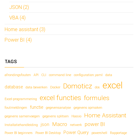
JSON (2)
VBA (4)
Home assistant (3)
Power BI (4)
TAGS
afrondingsfouten
API
CLI
command line
configuration.yaml
data
excel
Domoticz
database
data bewerken
Docker
dos
excel functies
formules
Excel-programmering
functie
foutmeldingen
gegevensanalyse
gegevens opmaken
Home Assistant
gegevens samenvoegen
gegevens splitsen
Hassio
Macro
power BI
json
Installatiehandleiding
netwerk
Power Query
Power BI beginners
Power BI Desktop
powershell
Rapportage