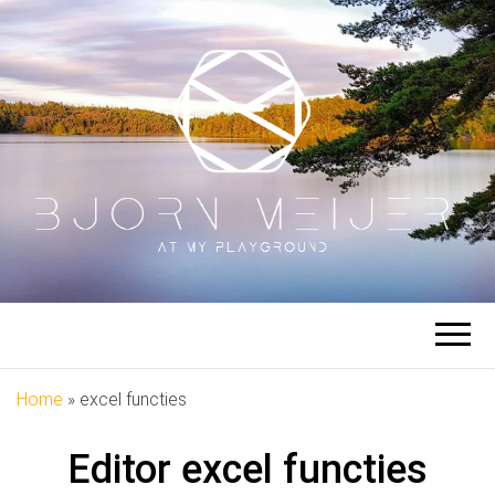
BJÖRN
At My Playground
MEIJER
Home
»
excel functies
Editor
excel functies