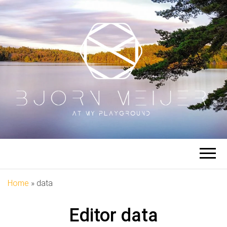
BJÖRN
At My Playground
MEIJER
Home
»
data
Editor
data