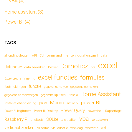
VBA (4)
Home assistant (3)
Power BI (4)
TAGS
afrondingsfouten
API
CLI
command line
configuration.yaml
data
excel
Domoticz
database
data bewerken
Docker
dos
excel functies
formules
Excel-programmering
functie
foutmeldingen
gegevensanalyse
gegevens opmaken
Home Assistant
gegevens samenvoegen
gegevens splitsen
Hassio
Macro
power BI
json
Installatiehandleiding
netwerk
Power Query
Power BI beginners
Power BI Desktop
powershell
Rapportage
vba
Raspberry Pi
SQLite
sneltoets
tekst editor
vert.zoeken
verticaal zoeken
VI editor
visualisatie
weekdag
weerdata
wifi