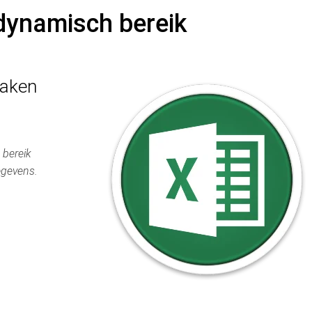
dynamisch bereik
maken
 bereik
egevens.