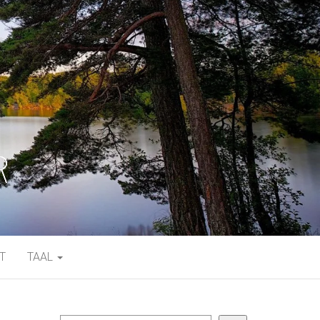
T
TAAL