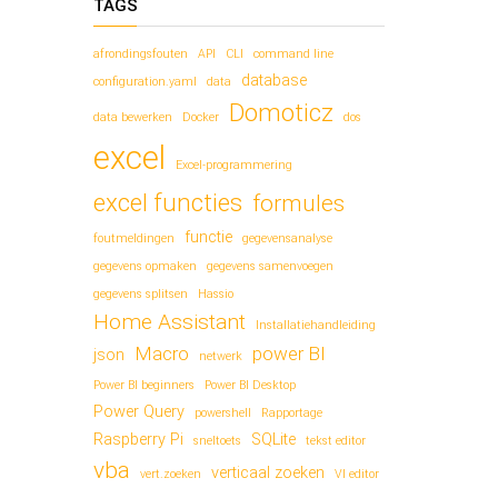
TAGS
afrondingsfouten
API
CLI
command line
database
configuration.yaml
data
Domoticz
data bewerken
Docker
dos
excel
Excel-programmering
excel functies
formules
functie
foutmeldingen
gegevensanalyse
gegevens opmaken
gegevens samenvoegen
gegevens splitsen
Hassio
Home Assistant
Installatiehandleiding
Macro
power BI
json
netwerk
Power BI beginners
Power BI Desktop
Power Query
powershell
Rapportage
Raspberry Pi
SQLite
sneltoets
tekst editor
vba
verticaal zoeken
vert.zoeken
VI editor