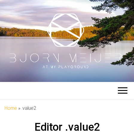
BJÖRN
At My Playground
MEIJER
Home
»
.value2
Editor
.value2