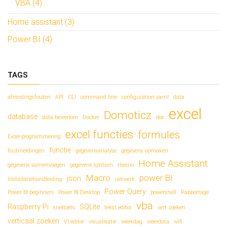
VBA (4)
Home assistant (3)
Power BI (4)
TAGS
afrondingsfouten
API
CLI
command line
configuration.yaml
data
excel
Domoticz
database
data bewerken
Docker
dos
excel functies
formules
Excel-programmering
functie
foutmeldingen
gegevensanalyse
gegevens opmaken
Home Assistant
gegevens samenvoegen
gegevens splitsen
Hassio
Macro
power BI
json
Installatiehandleiding
netwerk
Power Query
Power BI beginners
Power BI Desktop
powershell
Rapportage
vba
Raspberry Pi
SQLite
sneltoets
tekst editor
vert.zoeken
verticaal zoeken
VI editor
visualisatie
weekdag
weerdata
wifi